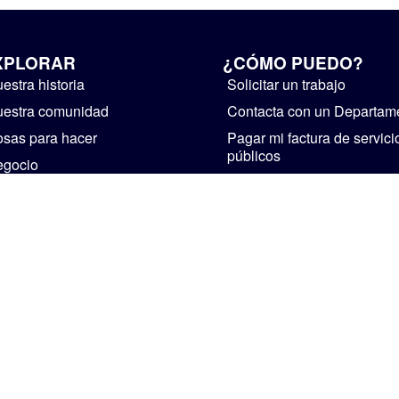
XPLORAR
¿CÓMO PUEDO?
estra historia
Solicitar un trabajo
estra comunidad
Contacta con un Departam
sas para hacer
Pagar mi factura de servici
públicos
egocio
Suministre realimentación
bierno
Instalaciones de alquiler
ticias y avisos públicos
Iniciar un negocio
Visita Mishawaka
CASA
PERSONAL
POLÍTICA DE PRIVACIDAD
The Official Website of The City of Mishawaka • 2002-2026