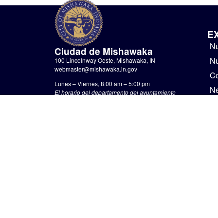
E
Nu
Ciudad de Mishawaka
Nu
100 Lincolnway Oeste, Mishawaka, IN
webmaster@mishawaka.in.gov
Co
Lunes – Viernes, 8:00 am – 5:00 pm
N
El horario del departamento del ayuntamiento
varía, consulte el departamento específico para
Go
conocer sus horarios.
No
CONTÁCTENOS