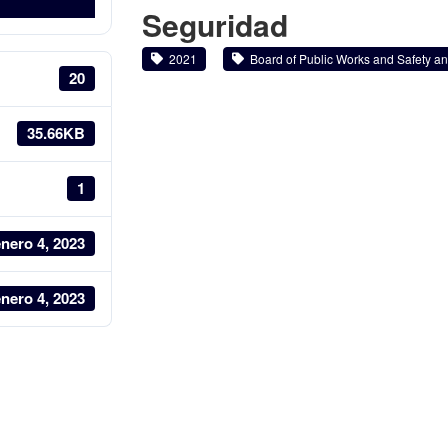
Seguridad
2021
Board of Public Works and Safety and
20
35.66KB
1
nero 4, 2023
nero 4, 2023