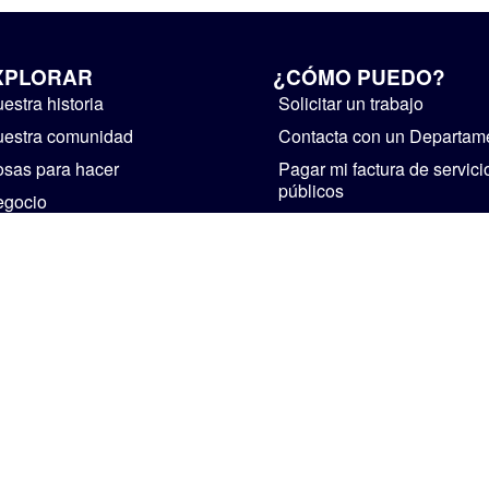
XPLORAR
¿CÓMO PUEDO?
estra historia
Solicitar un trabajo
estra comunidad
Contacta con un Departam
sas para hacer
Pagar mi factura de servici
públicos
egocio
Suministre realimentación
bierno
Instalaciones de alquiler
ticias y avisos públicos
Iniciar un negocio
Visita Mishawaka
CASA
PERSONAL
POLÍTICA DE PRIVACIDAD
The Official Website of The City of Mishawaka • 2002-2026