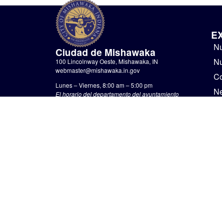
E
Nu
Ciudad de Mishawaka
Nu
100 Lincolnway Oeste, Mishawaka, IN
webmaster@mishawaka.in.gov
Co
Lunes – Viernes, 8:00 am – 5:00 pm
N
El horario del departamento del ayuntamiento
varía, consulte el departamento específico para
Go
conocer sus horarios.
No
CONTÁCTENOS