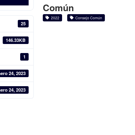
Común
2022
Consejo Común
25
146.33KB
1
ero 24, 2023
ero 24, 2023