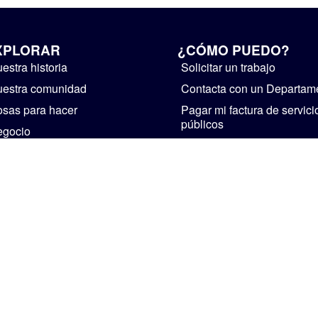
XPLORAR
¿CÓMO PUEDO?
estra historia
Solicitar un trabajo
estra comunidad
Contacta con un Departam
sas para hacer
Pagar mi factura de servici
públicos
egocio
Suministre realimentación
bierno
Instalaciones de alquiler
ticias y avisos públicos
Iniciar un negocio
Visita Mishawaka
CASA
PERSONAL
POLÍTICA DE PRIVACIDAD
The Official Website of The City of Mishawaka • 2002-2026