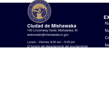
E
Nu
Ciudad de Mishawaka
Nu
100 Lincolnway Oeste, Mishawaka, IN
webmaster@mishawaka.in.gov
Co
Lunes – Viernes, 8:00 am – 5:00 pm
N
El horario del departamento del ayuntamiento
varía, consulte el departamento específico para
Go
conocer sus horarios.
No
CONTÁCTENOS