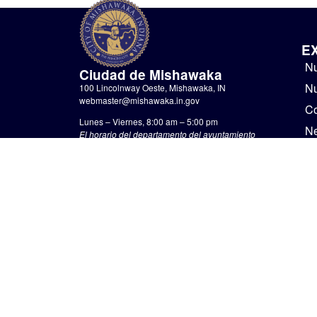
E
Nu
Ciudad de Mishawaka
Nu
100 Lincolnway Oeste, Mishawaka, IN
webmaster@mishawaka.in.gov
Co
Lunes – Viernes, 8:00 am – 5:00 pm
N
El horario del departamento del ayuntamiento
varía, consulte el departamento específico para
Go
conocer sus horarios.
No
CONTÁCTENOS