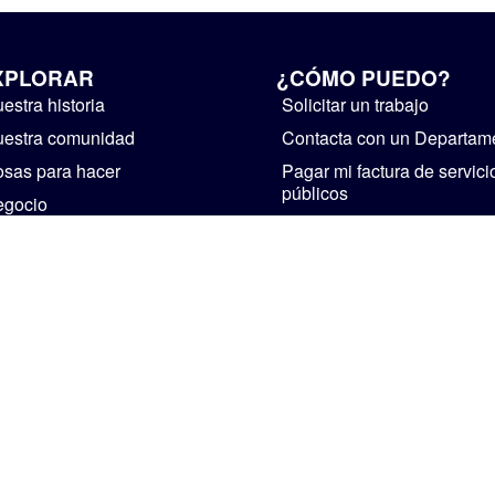
XPLORAR
¿CÓMO PUEDO?
estra historia
Solicitar un trabajo
estra comunidad
Contacta con un Departam
sas para hacer
Pagar mi factura de servici
públicos
egocio
Suministre realimentación
bierno
Instalaciones de alquiler
ticias y avisos públicos
Iniciar un negocio
Visita Mishawaka
CASA
PERSONAL
POLÍTICA DE PRIVACIDAD
The Official Website of The City of Mishawaka • 2002-2026