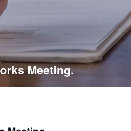
.
orks Meeting.
s Meeting.