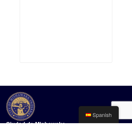
Spanish
Ciudad de Mishawaka
100 Lincolnway Oeste, Mishawaka, IN