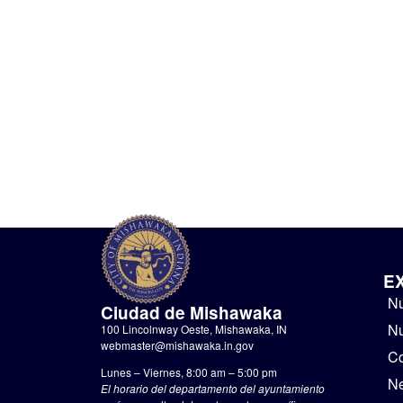
E
Nu
Ciudad de Mishawaka
Nu
100 Lincolnway Oeste, Mishawaka, IN
webmaster@mishawaka.in.gov
Co
Lunes – Viernes, 8:00 am – 5:00 pm
N
El horario del departamento del ayuntamiento