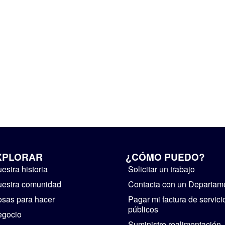
XPLORAR
¿CÓMO PUEDO?
estra historia
Solicitar un trabajo
estra comunidad
Contacta con un Departam
sas para hacer
Pagar mi factura de servici
públicos
egocio
Suministre realimentación