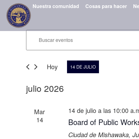
Nuestra comunidad
Cosas para hacer
Ne
Navegación
Introduce
la
de
palabra
clave.
búsqueda
Busca
Hoy
Eventos
14 DE JULIO
y
para
Seleccionar
la
vistas
fecha.
palabra
julio 2026
de
clave.
Eventos
14 de julio a las 10:00 a.
Mar
14
Board of Public Work
Ciudad de Mishawaka, Ju