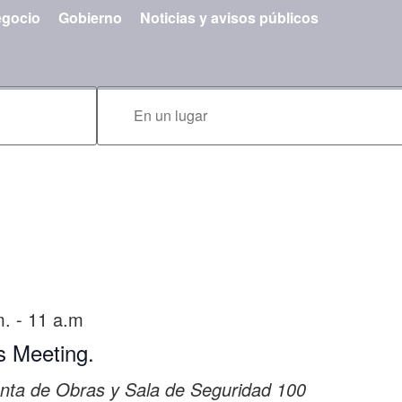
gocio
Gobierno
Noticias y avisos públicos
Ingresa
Ubicación.
Busca
Eventos
por
Ubicación.
m.
-
11 a.m
s Meeting.
nta de Obras y Sala de Seguridad
100