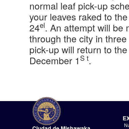
normal leaf pick-up sch
your leaves raked to t
el
24
. An attempt will b
through the city in thre
pick-up will return to t
S t
December 1
.
E
Nu
Ciudad de Mishawaka