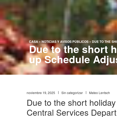
CASA
»
NOTICIAS Y AVISOS PÚBLICOS
»
DUE TO THE SH
Due to the short 
up Schedule Adju
noviembre 19, 2025
Sin categorizar
Mateo Lentsch
Due to the short holid
Central Services Departm