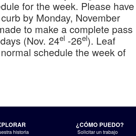
edule for the week. Please have
he curb by Monday, November
e made to make a complete pass
el
el
e days (Nov. 24
-26
). Leaf
he normal schedule the week of
XPLORAR
¿CÓMO PUEDO?
estra historia
Solicitar un trabajo