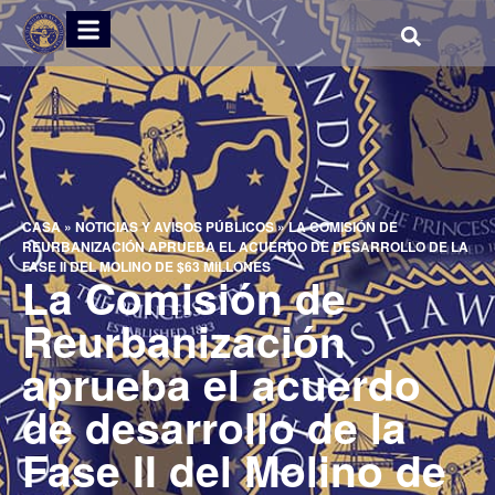
CASA
»
NOTICIAS Y AVISOS PÚBLICOS
»
LA COMISIÓN DE
REURBANIZACIÓN APRUEBA EL ACUERDO DE DESARROLLO DE LA
FASE II DEL MOLINO DE $63 MILLONES
La Comisión de
Reurbanización
aprueba el acuerdo
de desarrollo de la
Fase II del Molino de