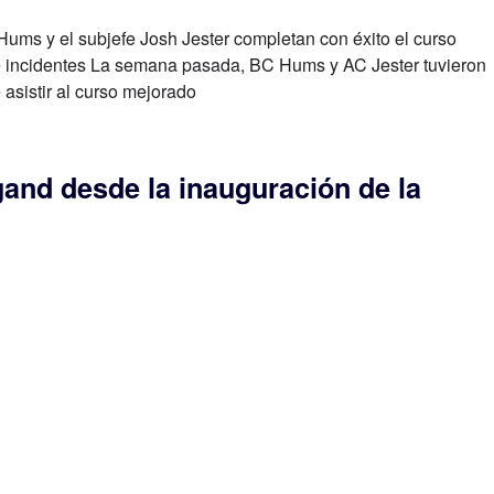
f Hums y el subjefe Josh Jester completan con éxito el curso
e incidentes La semana pasada, BC Hums y AC Jester tuvieron
 asistir al curso mejorado
and desde la inauguración de la
ntal en la ciudad de Mishawaka, se
eno y comienza la construcción de la
n de bomberos # 2