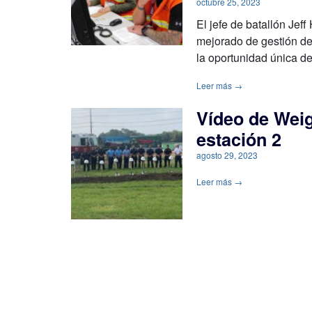
octubre 25, 2023
El jefe de batallón Jef
mejorado de gestión d
la oportunidad única de
Leer más →
Vídeo de Weig
estación 2
agosto 29, 2023
Leer más →
Día trascende
rompe el terr
nueva estació
agosto 10, 2023