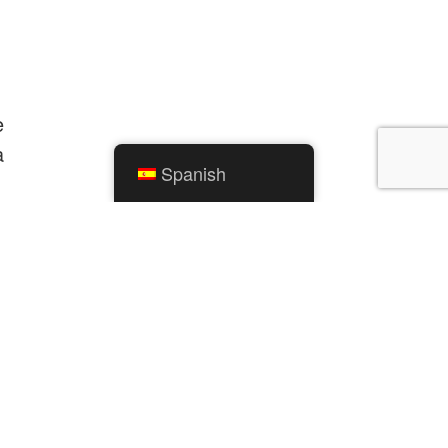
e
a
Spanish