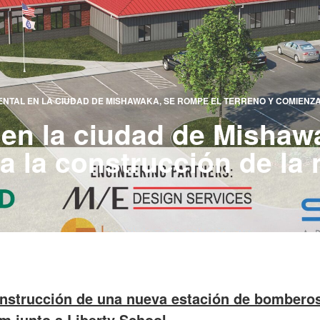
NTAL EN LA CIUDAD DE MISHAWAKA, SE ROMPE EL TERRENO Y COMIENZ
 en la ciudad de Mishaw
a la construcción de la
onstrucción de una nueva estación de bombero
m junto a Liberty School.