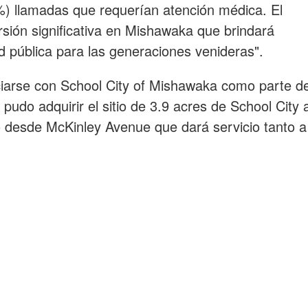
) llamadas que requerían atención médica. El
rsión significativa en Mishawaka que brindará
 pública para las generaciones venideras".
ciarse con School City of Mishawaka como parte d
 pudo adquirir el sitio de 3.9 acres de School City 
desde McKinley Avenue que dará servicio tanto a
tio de la Estación de Bomberos #2. La Estación
vive Alive" donde los niños en edad escolar serán
cnicas de prevención y seguridad contra incendios
lde Wood indicó: “Estoy emocionado de que el
berty School. El espacio "Survive Alive" y la sala de
to un activo comunitario más allá de su papel
onal".