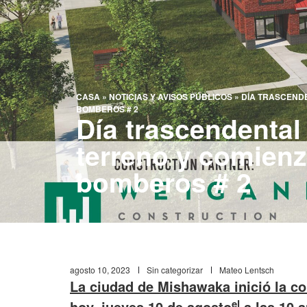
CASA
»
NOTICIAS Y AVISOS PÚBLICOS
»
DÍA TRASCENDE
BOMBEROS # 2
Día trascendental
terreno y comienz
bomberos # 2
agosto 10, 2023
Sin categorizar
Mateo Lentsch
La ciudad de Mishawaka inició la c
el
hoy, jueves 10 de agosto
a las 10 a