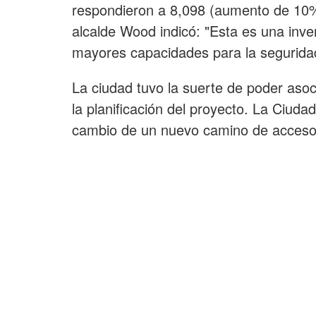
respondieron a 8,098 (aumento de 10%
alcalde Wood indicó: "Esta es una inve
mayores capacidades para la seguridad
La ciudad tuvo la suerte de poder aso
la planificación del proyecto. La Ciudad
cambio de un nuevo camino de acceso 
la Escuela Primaria Liberty como al si
también incluirá un nuevo espacio "Sur
llevados a la Estación para enseñar té
a los estudiantes de primaria. El alca
edificio esté situado justo al lado de Li
reuniones pública hacen de este proyec
como una estación de bomberos tradici