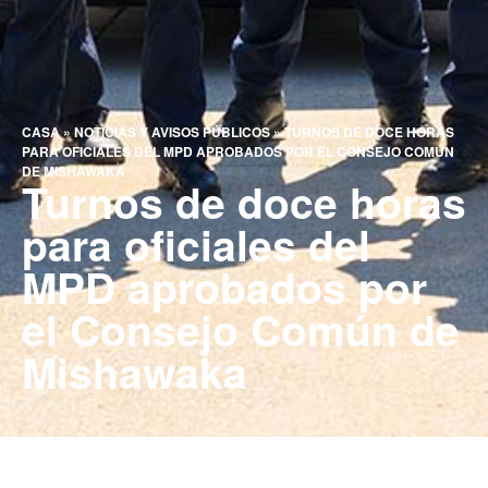
CASA
»
NOTICIAS Y AVISOS PÚBLICOS
»
TURNOS DE DOCE HORAS
PARA OFICIALES DEL MPD APROBADOS POR EL CONSEJO COMÚN
DE MISHAWAKA
Turnos de doce horas
para oficiales del
MPD aprobados por
el Consejo Común de
Mishawaka