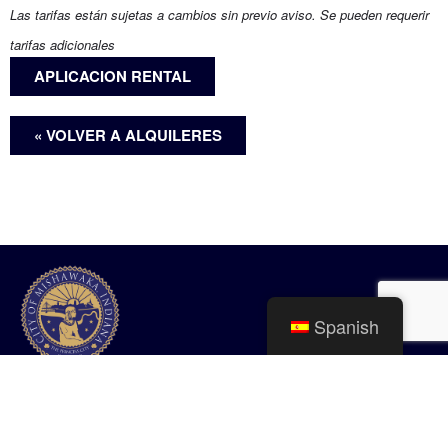
Las tarifas están sujetas a cambios sin previo aviso. Se pueden requerir
tarifas adicionales
APLICACION RENTAL
« VOLVER A ALQUILERES
Spanish
Ciudad de Mishawaka
100 Lincolnway Oeste, Mishawaka, IN
webmaster@mishawaka.in.gov
Lunes – Viernes, 8:00 am – 5:00 pm