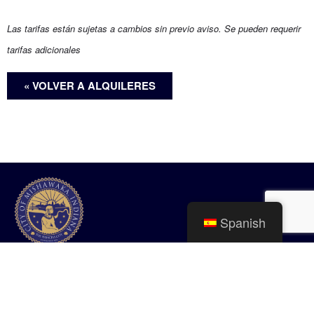
Las tarifas están sujetas a cambios sin previo aviso. Se pueden requerir
tarifas adicionales
« VOLVER A ALQUILERES
Spanish
Ciudad de Mishawaka
100 Lincolnway Oeste, Mishawaka, IN
webmaster@mishawaka.in.gov
Lunes – Viernes, 8:00 am – 5:00 pm
El horario del departamento del ayuntamiento varía, consulte el