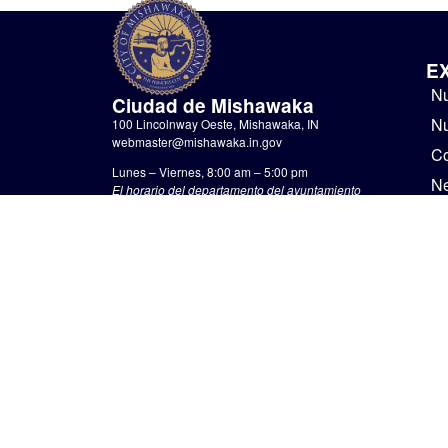
E
Nu
Ciudad de Mishawaka
Nu
100 Lincolnway Oeste, Mishawaka, IN
webmaster@mishawaka.in.gov
Co
Lunes – Viernes, 8:00 am – 5:00 pm
N
El horario del departamento del ayuntamiento
varía, consulte el departamento específico para
Go
conocer sus horarios.
No
CONTÁCTENOS