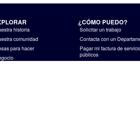
XPLORAR
¿CÓMO PUEDO?
estra historia
Solicitar un trabajo
estra comunidad
Contacta con un Departam
sas para hacer
Pagar mi factura de servici
públicos
egocio
Suministre realimentación
bierno
Instalaciones de alquiler
ticias y avisos públicos
Iniciar un negocio
Visita Mishawaka
CASA
PERSONAL
POLÍTICA DE PRIVACIDAD
The Official Website of The City of Mishawaka • 2002-2026