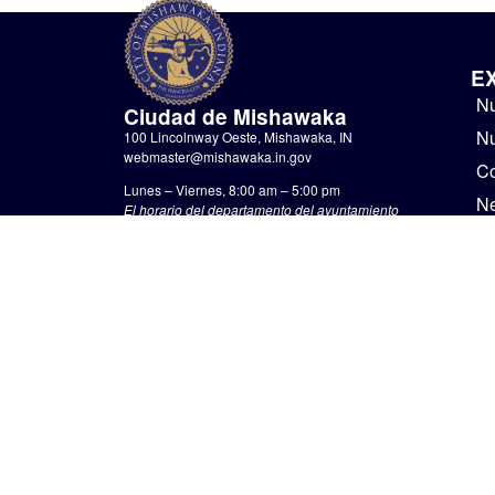
E
Nu
Ciudad de Mishawaka
Nu
100 Lincolnway Oeste, Mishawaka, IN
webmaster@mishawaka.in.gov
Co
Lunes – Viernes, 8:00 am – 5:00 pm
N
El horario del departamento del ayuntamiento
varía, consulte el departamento específico para
Go
conocer sus horarios.
No
CONTÁCTENOS