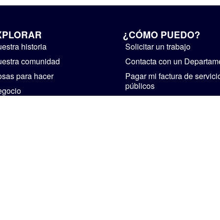
XPLORAR
¿CÓMO PUEDO?
estra historia
Solicitar un trabajo
estra comunidad
Contacta con un Departam
sas para hacer
Pagar mi factura de servici
públicos
egocio
Suministre realimentación
bierno
Instalaciones de alquiler
ticias y avisos públicos
Iniciar un negocio
Visita Mishawaka
CASA
PERSONAL
POLÍTICA DE PRIVACIDAD
The Official Website of The City of Mishawaka • 2002-2026