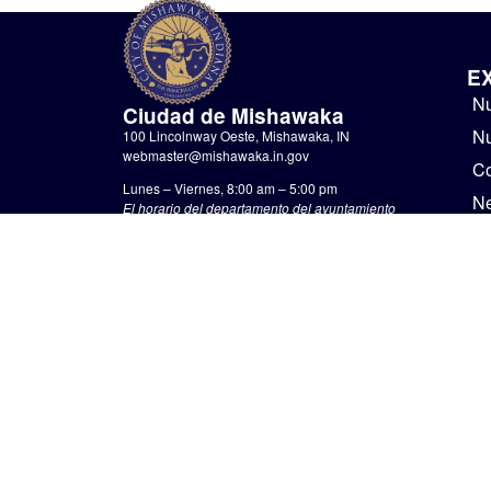
E
Nu
Ciudad de Mishawaka
Nu
100 Lincolnway Oeste, Mishawaka, IN
webmaster@mishawaka.in.gov
Co
Lunes – Viernes, 8:00 am – 5:00 pm
N
El horario del departamento del ayuntamiento
varía, consulte el departamento específico para
Go
conocer sus horarios.
No
CONTÁCTENOS