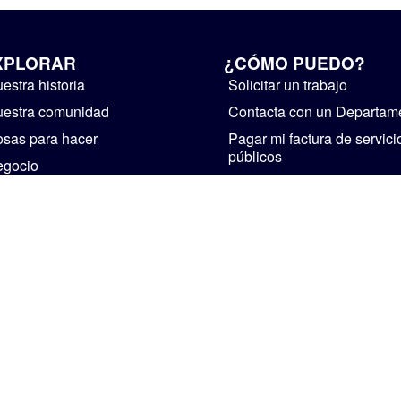
XPLORAR
¿CÓMO PUEDO?
estra historia
Solicitar un trabajo
estra comunidad
Contacta con un Departam
sas para hacer
Pagar mi factura de servici
públicos
egocio
Suministre realimentación
bierno
Instalaciones de alquiler
ticias y avisos públicos
Iniciar un negocio
Visita Mishawaka
CASA
PERSONAL
POLÍTICA DE PRIVACIDAD
The Official Website of The City of Mishawaka • 2002-2026