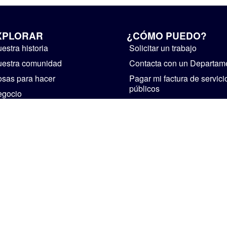
XPLORAR
¿CÓMO PUEDO?
estra historia
Solicitar un trabajo
estra comunidad
Contacta con un Departam
sas para hacer
Pagar mi factura de servici
públicos
egocio
Suministre realimentación
bierno
Instalaciones de alquiler
ticias y avisos públicos
Iniciar un negocio
Visita Mishawaka
CASA
PERSONAL
POLÍTICA DE PRIVACIDAD
The Official Website of The City of Mishawaka • 2002-2026