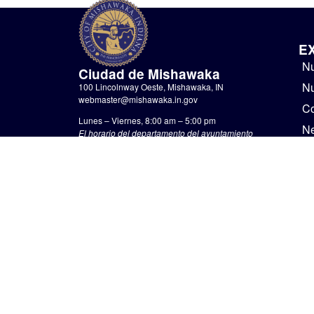
E
Nu
Ciudad de Mishawaka
Nu
100 Lincolnway Oeste, Mishawaka, IN
webmaster@mishawaka.in.gov
Co
Lunes – Viernes, 8:00 am – 5:00 pm
N
El horario del departamento del ayuntamiento
varía, consulte el departamento específico para
Go
conocer sus horarios.
No
CONTÁCTENOS