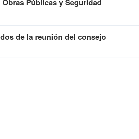
e Obras Públicas y Seguridad
dos de la reunión del consejo
…
…
2
86
87
88
89
90
154
1
XPLORAR
¿CÓMO PUEDO?