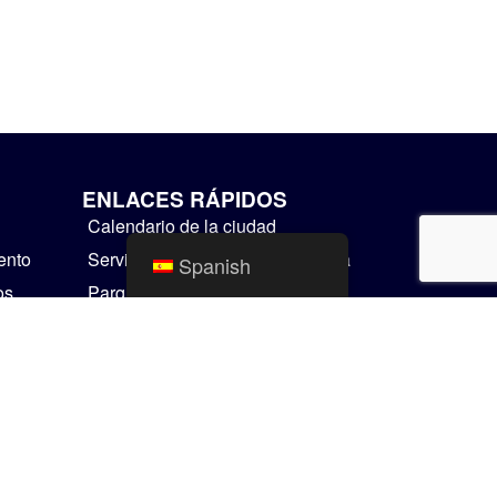
ENLACES RÁPIDOS
Calendario de la ciudad
ento
Servicios públicos de Mishawaka
Spanish
os
Parques y Recreación
Servicios Residenciales
Cosas para hacer
Mapas SIG
Comunicador