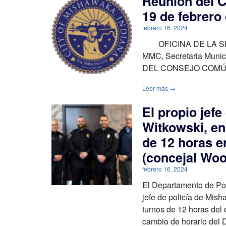
Reunión del 
19 de febrer
febrero 16, 2024
OFICINA DE LA SECR
MMC, Secretaria Mu
DEL CONSEJO COMÚ
Leer más →
El propio jef
Witkowski, en
de 12 horas e
(concejal Wo
febrero 16, 2024
El Departamento de Pol
jefe de policía de Mish
turnos de 12 horas del
cambio de horario del