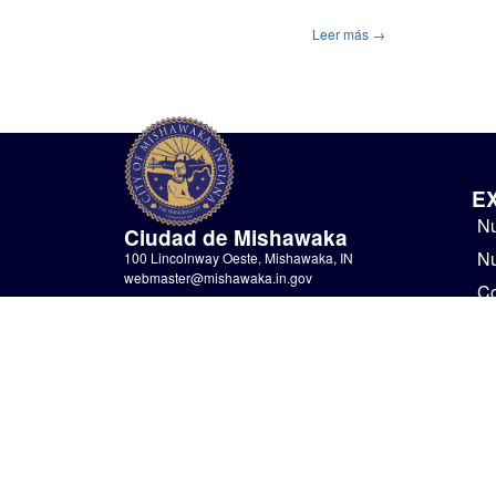
Leer más →
E
Nu
Ciudad de Mishawaka
Nu
100 Lincolnway Oeste, Mishawaka, IN
webmaster@mishawaka.in.gov
Co
Lunes – Viernes, 8:00 am – 5:00 pm
N
El horario del departamento del ayuntamiento
varía, consulte el departamento específico para
Go
conocer sus horarios.
No
CONTÁCTENOS