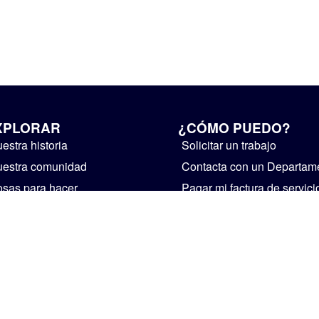
XPLORAR
¿CÓMO PUEDO?
estra historia
Solicitar un trabajo
estra comunidad
Contacta con un Departam
sas para hacer
Pagar mi factura de servici
públicos
egocio
Suministre realimentación
bierno
Instalaciones de alquiler
ticias y avisos públicos
Iniciar un negocio
Visita Mishawaka