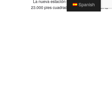
La nueva estación de bomberos #2 tiene
Spanish
23.000 pies cuadrados y pone énfasis en la
seguridad y el bienestar de los bomberos.
El edificio incluye cinco bahías para
aparatos y está dimensionado para futuras
Leer más →
1
2
Categorías
Noticias
Alertas de tráfico
Sin categorizar