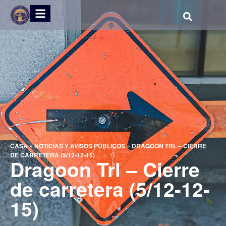
CASA
»
NOTICIAS Y AVISOS PÚBLICOS
»
DRAGOON TRL – CIERRE
DE CARRETERA (5/12-12-15)
Dragoon Trl – Cierre
de carretera (5/12-12-
15)