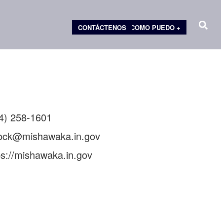
CONTÁCTENOS
COMO PUEDO +
éfono
4) 258-1601
il
ock@mishawaka.in.gov
o
ps://mishawaka.in.gov
b