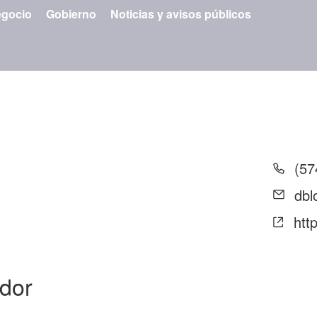
gocio
Gobierno
Noticias y avisos públicos
Tel
(57
Ema
dbl
Siti
htt
we
ador