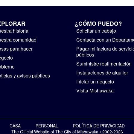
XPLORAR
¿CÓMO PUEDO?
estra historia
Solicitar un trabajo
estra comunidad
Contacta con un Departam
sas para hacer
Pagar mi factura de servici
públicos
egocio
Suministre realimentación
bierno
Instalaciones de alquiler
ticias y avisos públicos
Iniciar un negocio
Visita Mishawaka
CASA
PERSONAL
POLÍTICA DE PRIVACIDAD
The Official Website of The City of Mishawaka • 2002-2026