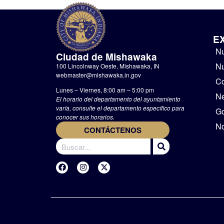
E
Nu
Ciudad de Mishawaka
Nu
100 Lincolnway Oeste, Mishawaka, IN
webmaster@mishawaka.in.gov
Co
Lunes – Viernes, 8:00 am – 5:00 pm
N
El horario del departamento del ayuntamiento
varía, consulte el departamento específico para
Go
conocer sus horarios.
No
CONTÁCTENOS