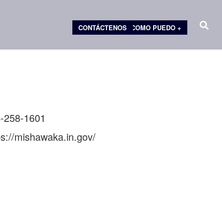
CONTÁCTENOS
COMO PUEDO +
éfono
-258-1601
o
ps://mishawaka.in.gov/
b