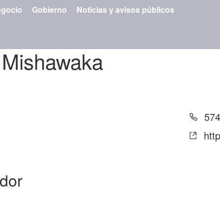
gocio
Gobierno
Noticias y avisos públicos
 Mishawaka
Tel
574
Siti
htt
we
ador