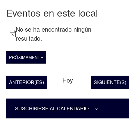
Eventos en este local
No se ha encontrado ningún
Notice
resultado.
PRÓXIMAMENTE
Seleccionar
fecha.
Hoy
EVENTOS
EVENTOS
ANTERIOR(ES)
SIGUIENTE(S)
SUSCRIBIRSE AL CALENDARIO