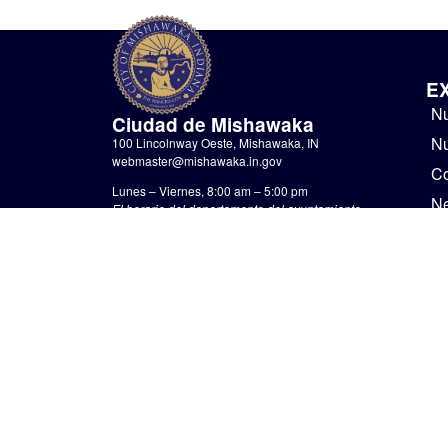
E
Nu
Ciudad de Mishawaka
Nu
100 Lincolnway Oeste, Mishawaka, IN
webmaster@mishawaka.in.gov
Co
Lunes – Viernes, 8:00 am – 5:00 pm
N
El horario del departamento del ayuntamiento
varía, consulte el departamento específico para
Go
conocer sus horarios.
No
CONTÁCTENOS