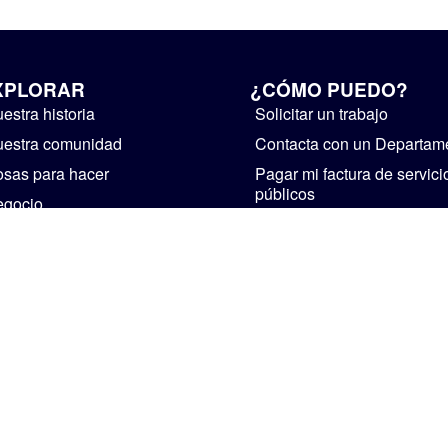
XPLORAR
¿CÓMO PUEDO?
estra historia
Solicitar un trabajo
estra comunidad
Contacta con un Departam
sas para hacer
Pagar mi factura de servici
públicos
egocio
Suministre realimentación
bierno
Instalaciones de alquiler
ticias y avisos públicos
Iniciar un negocio
Visita Mishawaka
CASA
PERSONAL
POLÍTICA DE PRIVACIDAD