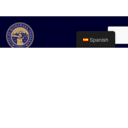
Spanish
Ciudad de Mishawaka
100 Lincolnway Oeste, Mishawaka, IN
webmaster@mishawaka.in.gov
Lunes – Viernes, 8:00 am – 5:00 pm
El horario del departamento del ayuntamiento varía, consulte el
departamento específico para conocer sus horarios.
CONTÁCTENOS