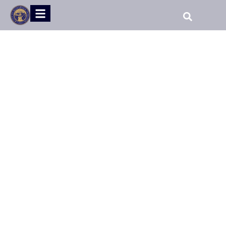
CASA
»
NOTICIAS Y AVISOS PÚBLICOS
»
¡MARQUE SUS
CALENDARIOS! EL DESFILE DEL DÍA DE LOS CAÍDOS EN
MISHAWAKA REGRESA EL 27 DE MAYO DE 2024