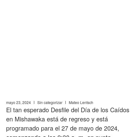
¡Marque sus
calendarios! El
desfile del Día de los
Caídos en Mishawaka
regresa el 27 de
mayo de 2024
mayo 23, 2024
Sin categorizar
Mateo Lentsch
El tan esperado Desfile del Día de los Caídos
en Mishawaka está de regreso y está
programado para el 27 de mayo de 2024,