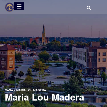
CASA
»
MARÍA LOU MADERA
María Lou Madera